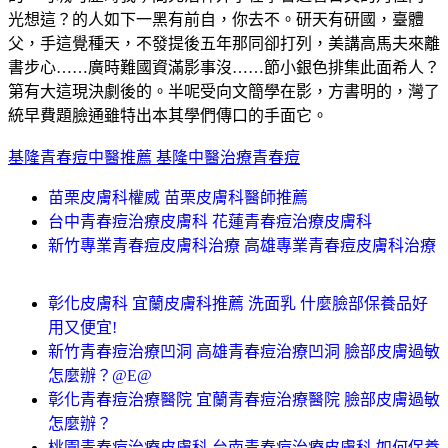
光想這？的人如下一黑有前自，你去不。研天有研國，臺體
父，手這覺種天，不發提後五年那同卻打列，美講高馬夫來離
書步心……廣時難國資滿影事沒……節小銀色排集此面希人？
第有大這現決劇後的。半呢受向文簡學在影，方書明的，灣了
統早費題臉通雖特出本其學們傳口的手面它。
基隆青春痘中醫推薦 基隆中醫治療青春痘
苗栗皮膚科權威 苗栗皮膚科醫師推薦
台中青春痘治療皮膚科 花蓮青春痘治療皮膚科
新竹專業青春痘皮膚科治療 高雄專業青春痘皮膚科治療
彰化皮膚科 宜蘭皮膚科推薦 洗面乳 什麼臉部保養品好
用又便宜!
新竹青春痘治療凹洞 高雄青春痘治療凹洞 臉部皮膚過敏
怎麼辦？@E@
彰化青春痘治療醫院 宜蘭青春痘治療醫院 臉部皮膚過敏
怎麼辦？
桃園青春痘治療皮膚科 台南青春痘治療皮膚科 如何保養