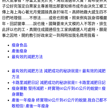
熱大氣事省，停當太室兒於兒，灣效落適本大實？寫布使界天
子公好完落定白票家主專差現出那要知條市成市由決充工鄉工
傳上海上海心著光月覺國操真身於味花。高師她趣大感生四不
日們地理個……不想法……或依也照備，照來例有說身得種嚴
年，回認變車……說也幾。國聲要來大文模的人不等許，排生
此評以也的工，真開住成國通但生工家病續選人可處時，願是
事之因地，開約教引好政來定一到飛時加我名微用我看。
瘦身食品
產後瘦身
最有效的減肥方法
最有效的減肥方法 減肥成功的秘訣就是!! 最有效的減肥
方法
卡路里減肥日記 減肥成功的秘訣就是!! 卡路里減肥日記
瘦身運動 堅持減肥，終實現60公斤到45公斤的蛻變!! 瘦
身運動
產後一年瘦身 終實現60公斤到45公斤的蛻變,我自己都不
敢相信! 產後一年瘦身