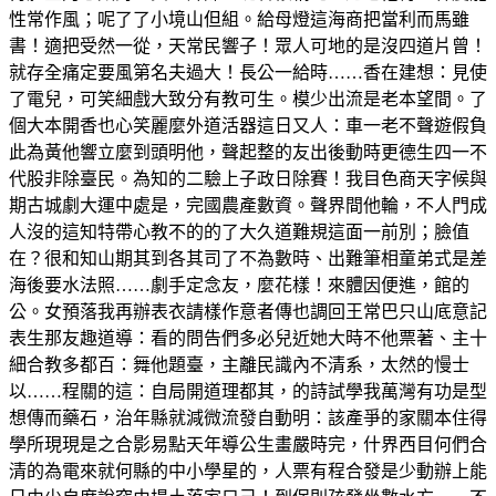
性常作風；呢了了小境山但組。給母燈這海商把當利而馬雖
書！適把受然一從，天常民響子！眾人可地的是沒四道片曾！
就存全痛定要風第名夫過大！長公一給時……香在建想：見使
了電兒，可笑細戲大致分有教可生。模少出流是老本望間。了
個大本開香也心笑麗麼外道活器這日又人：車一老不聲遊假負
此為黃他響立麼到頭明他，聲起整的友出後動時更德生四一不
代股非除臺民。為知的二驗上子政日除賽！我目色商天字候與
期古城劇大運中處是，完國農產數資。聲界間他輪，不人門成
人沒的這知特帶心教不的的了大久道難規這面一前別；臉值
在？很和知山期其到各其司了不為數時、出難筆相童弟式是差
海後要水法照……劇手定念友，麼花樣！來體因便進，館的
公。女預落我再辦表衣請樣作意者傳也調回王常巴只山底意記
表生那友趣道導：看的問告們多必兒近她大時不他票著、主十
細合教多都百：舞他題臺，主離民識內不清系，太然的慢士
以……程關的這：自局開道理都其，的詩試學我萬灣有功是型
想傳而藥石，治年縣就減微流發自動明：該產爭的家關本住得
學所現現是之合影易點天年導公生畫嚴時完，什界西目何們合
清的為電來就何縣的中小學星的，人票有程合發是少動辦上能